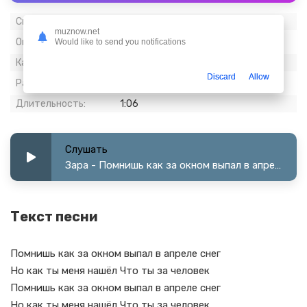
Скачиваний:
994
muznow.net
Опубликовано:
03 апрель 2024
Would like to send you notifications
Качество:
320 kbps, Stereo
Discard
Allow
Размер:
2.57 МБ
Длительность:
1:06
Слушать
Зара - Помнишь как за окном выпал в апреле снег
Текст песни
Помнишь как за окном выпал в апреле снег
Но как ты меня нашёл Что ты за человек
Помнишь как за окном выпал в апреле снег
Но как ты меня нашёл Что ты за человек