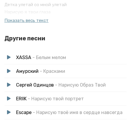
Детка улетай со мной улетай
Нарисую я твои глаза
Нарисую я твои слова
Показать весь текст
Нарисую домик у реки
Где только я и ты
Другие песни
XASSA
- Белым мелом
Амурский
- Красками
Сергей Одинцов
- Нарисую Образ Твой
ERIIK
- Нарисую твой портрет
Escape
- Нарисую твоё имя в сердце навсегда