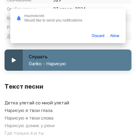
Скачиваний:
529
Опубликовано:
03 апрель 2024
muznow.net
Качество:
320 kbps, Stereo
Would like to send you notifications
Размер:
5.92 МБ
Discard
Allow
Длительность:
2:34
Слушать
Gariko - Нарисую
Текст песни
Детка улетай со мной улетай
Нарисую я твои глаза
Нарисую я твои слова
Нарисую домик у реки
Где только я и ты