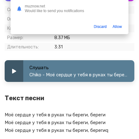
muznow.net
Скачиваний:
494
Would like to send you notifications
Опубликовано:
02 апрель 2024
Discard
Allow
Качество:
320 kbps, Stereo
Размер:
8.37 МБ
Длительность:
3:31
Слушать
Chiko - Моё сердце у тебя в руках ты береги, береги
Текст песни
Моё сердце у тебя в руках ты береги, береги
Моё сердце у тебя в руках ты береги, береги
Моё сердце у тебя в руках ты береги, берегиq