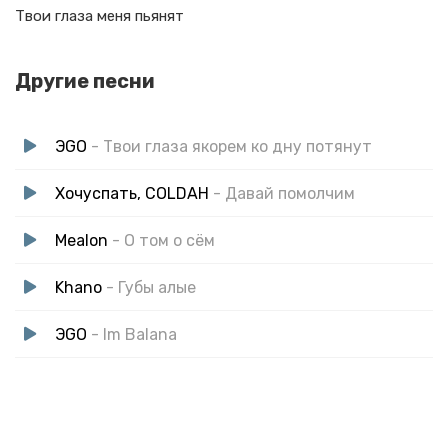
Твои глаза меня пьянят
Другие песни
ЭGO
- Твои глаза якорем ко дну потянут
Хочуспать, COLDAH
- Давай помолчим
Mealon
- О том о сём
Khano
- Губы алые
ЭGO
- Im Balana