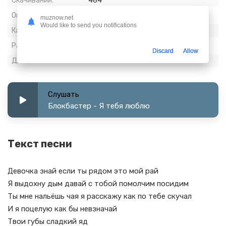
Скачиваний:
484
Опубликовано:
02 апрель 2024
muznow.net
Would like to send you notifications
Качество:
320 kbps, Stereo
Размер:
7.44 МБ
Discard
Allow
Длительность:
3:14
Слушать
Блокбастер - Я тебя люблю
Текст песни
Девочка знай если ты рядом это мой рай
Я выдохну дым давай с тобой помолчим посидим
Ты мне нальёшь чая я расскажу как по тебе скучал
И я поцелую как бы невзначай
Твои губы сладкий яд