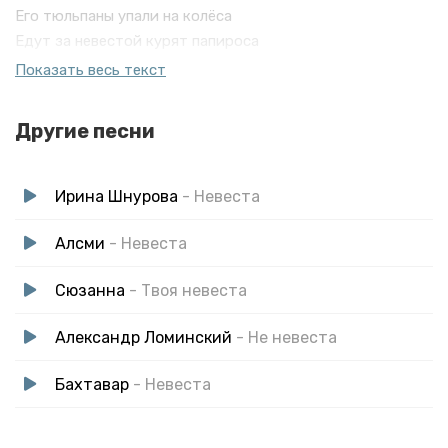
Его тюльпаны упали на колёса
Едут за невестой курят папироса
С самого утра уже у подъезда
Показать весь текст
Ну-ка выходи моя невеста
Другие песни
Ирина Шнурова
- Невеста
Алсми
- Невеста
Сюзанна
- Твоя невеста
Александр Ломинский
- Не невеста
Бахтавар
- Невеста