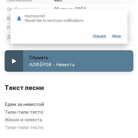
Скачиваний:
480
Опубликовано:
01 апрель 2024
muznow.net
Качество:
320 kbps, Stereo
Would like to send you notifications
Размер:
5.63 МБ
Discard
Allow
Длительность:
2:25
Слушать
АЛФЁРОВ - Невеста
Текст песни
Едем за невестой
Тили-тили тесто
Жених и невеста
Тили-тили тесто