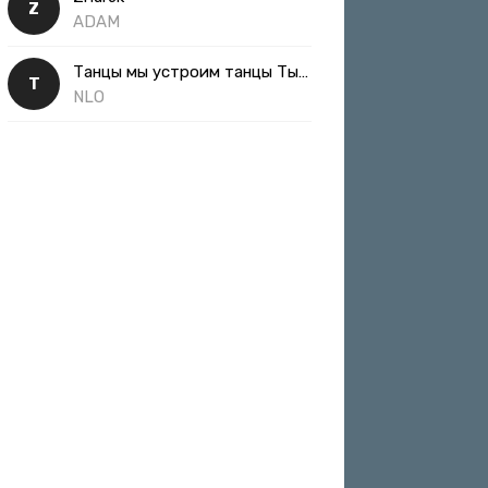
Z
ADAM
Танцы мы устроим танцы Ты такая классная
Т
NLO