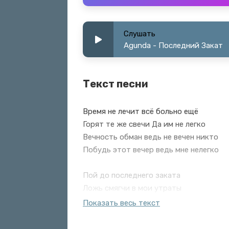
Слушать
Agunda - Последний Закат
Текст песни
Время не лечит всё больно ещё
Горят те же свечи Да им не легко
Вечность обман ведь не вечен никто
Побудь этот вечер ведь мне нелегко
Пой до последнего заката
Ложь смягчи в мои утраты
Я с тобой но так не надо
Показать весь текст
Так неправильно Так будет правильно