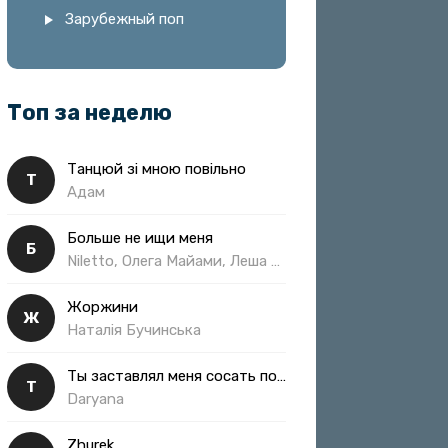
Зарубежный поп
Топ за неделю
Танцюй зі мною повільно
Т
Адам
Больше не ищи меня
Б
Niletto, Олега Майами, Леша Свик
Жоржини
Ж
Наталія Бучинська
Ты заставлял меня сосать полная
Т
Daryana
Zhurek