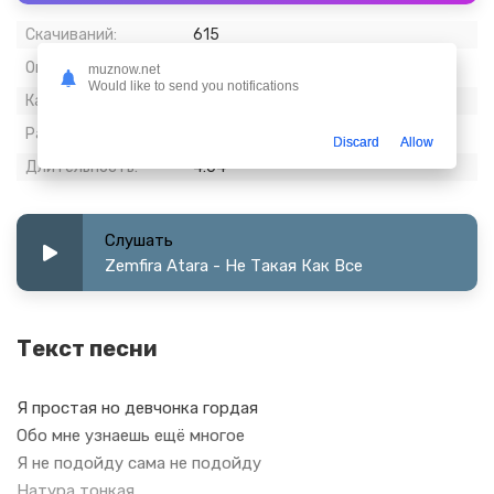
Скачиваний:
615
Опубликовано:
01 апрель 2024
muznow.net
Would like to send you notifications
Качество:
320 kbps, Stereo
Размер:
9.37 МБ
Discard
Allow
Длительность:
4:04
Слушать
Zemfira Atara - Не Такая Как Все
Текст песни
Я простая но девчонка гордая
Обо мне узнаешь ещё многое
Я не подойду сама не подойду
Натура тонкая