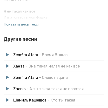
Я не такая как все
И в этом есть моя фишка
Ты очень нравишься мне
Показать весь текст
Ну что ж поделать так вышло
Другие песни
Zemfira Atara
- Время Вышло
Ханза
- Она такая малая не как все
Zemfira Atara
- Слово пацана
Zhenis
- А ты такая такая не простая
Шамиль Кашешов
- Кто ты такая