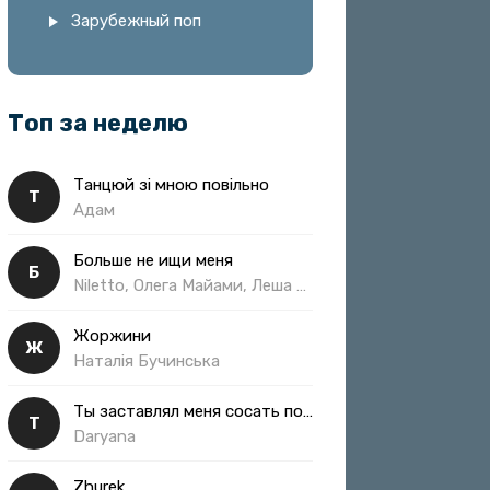
Зарубежный поп
Топ за неделю
Танцюй зі мною повільно
Т
Адам
Больше не ищи меня
Б
Niletto, Олега Майами, Леша Свик
Жоржини
Ж
Наталія Бучинська
Ты заставлял меня сосать полная
Т
Daryana
Zhurek