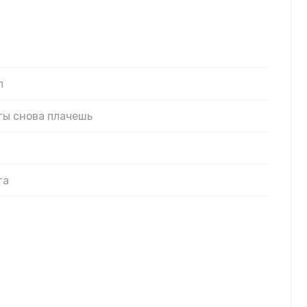
л
 ты снова плачешь
та