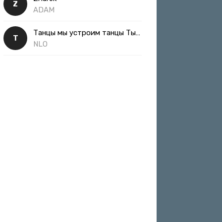
Z
ADAM
Танцы мы устроим танцы Ты такая классная
Т
NLO