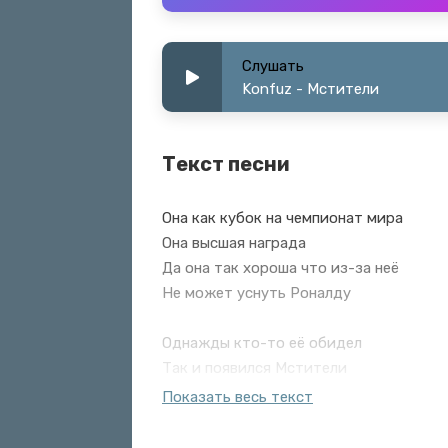
Слушать
Konfuz - Мстители
Текст песни
Она как кубок на чемпионат мира
Она высшая награда
Да она так хороша что из-за неё
Не может уснуть Роналду
Однажды кто-то её обидел
Так и появился Мстители
Именно её хотели украсть
Показать весь текст
Первые посетители