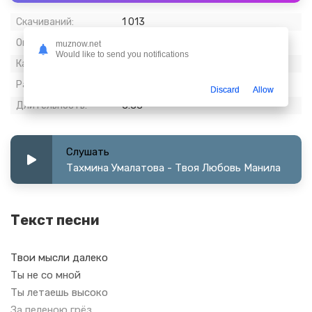
Скачиваний:
1 013
Опубликовано:
31 март 2024
muznow.net
Would like to send you notifications
Качество:
320 kbps, Stereo
Размер:
8.15 МБ
Discard
Allow
Длительность:
3:33
Слушать
Тахмина Умалатова - Твоя Любовь Манила
Текст песни
Твои мысли далеко
Ты не со мной
Ты летаешь высоко
За пеленою грёз