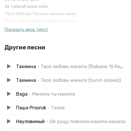
За тайной моих слёз
Твоя любовь Манила манила меня
Я так тебя любила любила ждала
Любовь твоя Манила манила меня
Показать весь текст
Твои мысли далеко
Ты не со мной
Другие песни
Ты летаешь высоко
За пеленою грёз
За тайной моих слёз
Тахмина
- Твоя любовь манила (Babaew 15 Remix)
Твоя любовь Манила манила меня
Я так тебя любила любила ждала
Тахмина
- Твоя любовь манила (bunin slowed)
Любовь твоя Манила манила меня
Baga
- Манила ты манила
Паша Proorok
- Талия
Неуловимый
- Ой дущу пленила манила манила