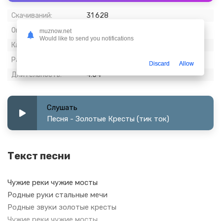
Скачиваний:
31 628
Опубликовано:
30 март 2024
muznow.net
Would like to send you notifications
Качество:
320 kbps, Stereo
Размер:
9.34 МБ
Discard
Allow
Длительность:
4:04
Слушать
Песня - Золотые Кресты (тик ток)
Текст песни
Чужие реки чужие мосты
Родные руки стальные мечи
Родные звуки золотые кресты
Чужие реки чужие мосты