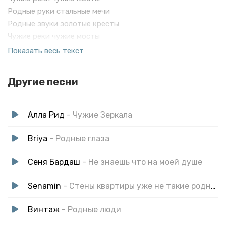
Родные руки стальные мечи
Родные звуки золотые кресты
Чужие реки чужие мосты
Родные руки стальные мечи
Показать весь текст
Родные звуки золотые кресты
Другие песни
Алла Рид
- Чужие Зеркала
Briya
- Родные глаза
Сеня Бардаш
- Не знаешь что на моей душе
Senamin
- Стены квартиры уже не такие родные
Винтаж
- Родные люди