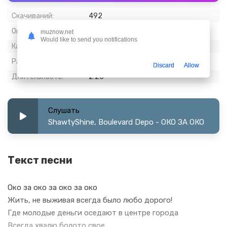
Скачиваний:
492
Опубликовано:
29 март 2024
muznow.net
Would like to send you notifications
Качество:
320 kbps, Stereo
Размер:
5.59 МБ
Discard
Allow
Длительность:
2:26
Слушать
ShawtyShine, Boulevard Depo - ОКО ЗА ОКО
Текст песни
Око за око за око за око
Жить, не выживая всегда было любо дорого!
Где молодые деньги оседают в центре города
Всегда хвалю болото свое