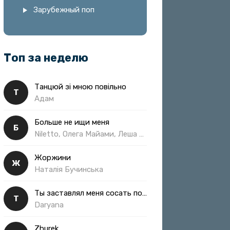
Зарубежный поп
Топ за неделю
Танцюй зі мною повільно
Т
Адам
Больше не ищи меня
Б
Niletto, Олега Майами, Леша Свик
Жоржини
Ж
Наталія Бучинська
Ты заставлял меня сосать полная
Т
Daryana
Zhurek