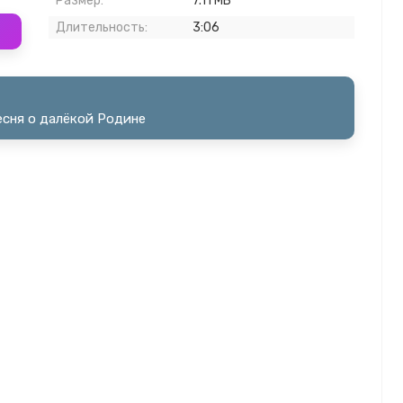
Размер:
7.11 МБ
Длительность:
3:06
есня о далёкой Родине