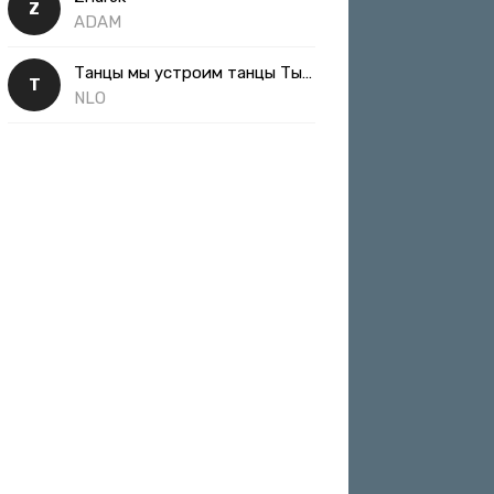
Z
ADAM
Танцы мы устроим танцы Ты такая классная
Т
NLO