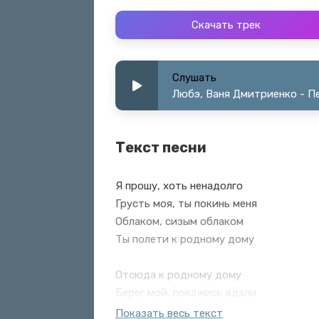
Скачать трек
Слушать
Любэ, Ваня Дмитриенко - П
Текст песни
Я прошу, хоть ненадолго
Грусть моя, ты покинь меня
Облаком, сизым облаком
Ты полети к родному дому
Отсюда к родному дому
Берег мой, покажись вдали
Краешком, тонкой линией
Показать весь текст