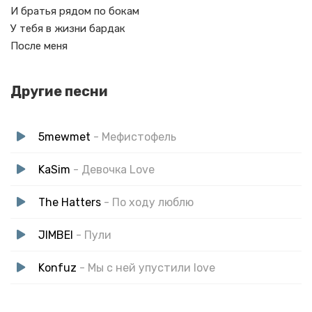
И братья рядом по бокам
У тебя в жизни бардак
После меня
Другие песни
5mewmet
- Мефистофель
KaSim
- Девочка Love
The Hatters
- По ходу люблю
JIMBEI
- Пули
Konfuz
- Мы с ней упустили love