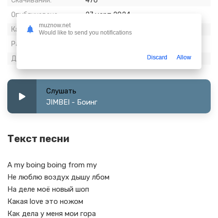
Скачиваний:
476
Опубликовано:
27 март 2024
muznow.net
Качество:
320 kbps, Stereo
Would like to send you notifications
Размер:
3.94 МБ
Discard
Allow
Длительность:
1:43
Слушать
JIMBEI - Боинг
Текст песни
A my boing boing from my
Не люблю воздух дышу лбом
На деле моё новый шоп
Какая love это ножом
Как дела у меня мои гора