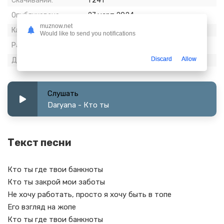
Скачиваний:
1 241
Опубликовано:
27 март 2024
muznow.net
Качество:
320 kbps, Stereo
Would like to send you notifications
Размер:
3.52 МБ
Discard
Allow
Длительность:
1:31
Слушать
Daryana - Кто ты
Текст песни
Кто ты где твои банкноты
Кто ты закрой мои заботы
Не хочу работать, просто я хочу быть в топе
Его взгляд на жопе
Кто ты где твои банкноты