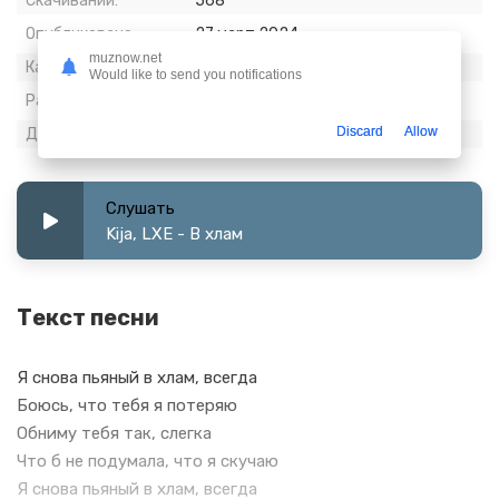
Скачиваний:
568
Опубликовано:
27 март 2024
muznow.net
Качество:
320 kbps, Stereo
Would like to send you notifications
Размер:
6.51 МБ
Discard
Allow
Длительность:
2:50
Слушать
Kija, LXE - В хлам
Текст песни
Я снова пьяный в хлам, всегда
Боюсь, что тебя я потеряю
Обниму тебя так, слегка
Что б не подумала, что я скучаю
Я снова пьяный в хлам, всегда