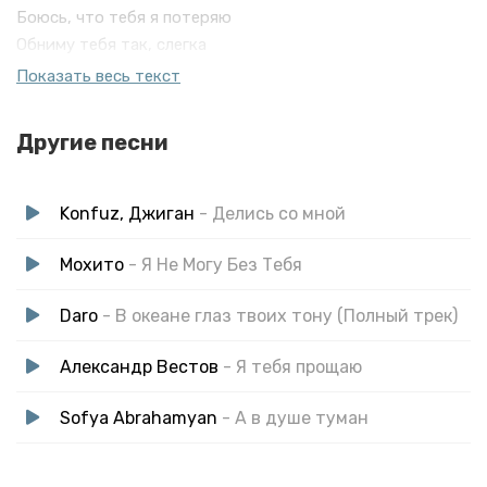
Боюсь, что тебя я потеряю
Обниму тебя так, слегка
Что б не подумала, что я скучаю
Показать весь текст
А мне пусто без тебя, тесно без тебя
Злая химия, без тебя не я
Другие песни
Слёзы по щекам, ор по пустякам
Без тебя никак, чё за мистика
Мой стеклянный взгляд, твоя мимика
Konfuz, Джиган
- Делись со мной
Убила наповал будто индика
Я не понимал, что зависимый
Мохито
- Я Не Могу Без Тебя
От твоих глаз - это немыслимо
Daro
- В океане глаз твоих тону (Полный трек)
Держи мою руку, не отводи глаз
Все эти закаты лишь только для нас
Александр Вестов
- Я тебя прощаю
Я выдыхаю дым, выжимаю газ
Опять бы влюбиться в тебя сотню раз
Sofya Abrahamyan
- А в душе туман
Я забываю как дышать, ты мой кислород
Дай хапну всю тебя, что бы развезло
В моей голове дурман и это не сон