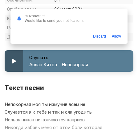
Скачиваний:
511
Опубликовано:
26 март 2024
muznow.net
Качество:
320 kbps, Stereo
Would like to send you notifications
Размер:
7.19 МБ
Discard
Allow
Длительность:
3:08
Слушать
Аслан Кятов - Непокорная
Текст песни
Непокорная моя ты измучив всем не
Случается я к тебе и так и сяк угодить
Нельзя никак не кончаются капризы
Никогда избавь меня от этой боли которая