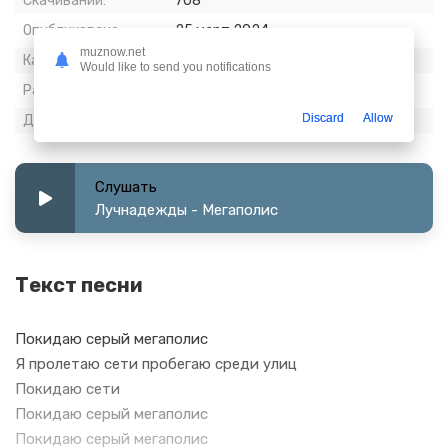
Скачиваний:
708
Опубликовано:
25 март 2024
muznow.net
Качество:
320 kbps, Stereo
Would like to send you notifications
Размер:
7.15 МБ
Discard
Allow
Длительность:
3:07
Слушать
Лучнадежды - Мегаполис
Текст песни
Покидаю серый мегаполис
Я пролетаю сети пробегаю среди улиц
Покидаю сети
Покидаю серый мегаполис
Покидаю серый мегаполис