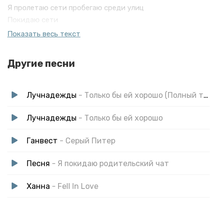
Я пролетаю сети пробегаю среди улиц
Покидаю сети
Покидаю серый мегаполис
Показать весь текст
Покидаю серый мегаполис
Я пролетаю сети пробегаю среди улиц
Другие песни
Покидаю сети
Покидаю серый мегаполис
Лучнадежды
- Только бы ей хорошо (Полный трек)
Лучнадежды
- Только бы ей хорошо
Ганвест
- Серый Питер
Песня
- Я покидаю родительский чат
Ханна
- Fell In Love