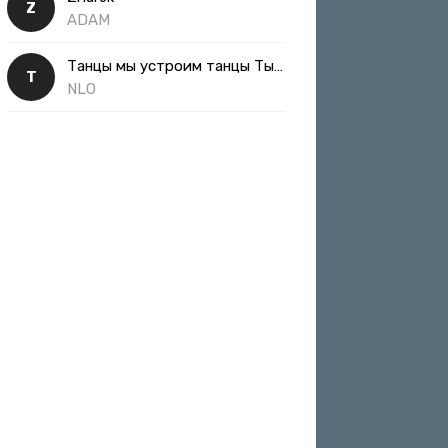
Z
ADAM
Танцы мы устроим танцы Ты такая классная
Т
NLO