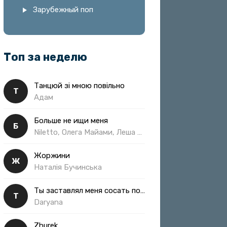
Зарубежный поп
Топ за неделю
Танцюй зі мною повільно
Т
Адам
Больше не ищи меня
Б
Niletto, Олега Майами, Леша Свик
Жоржини
Ж
Наталія Бучинська
Ты заставлял меня сосать полная
Т
Daryana
Zhurek