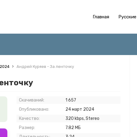
Главная
Русские
 2024
Андрей Куряев - За ленточку
ленточку
Скачиваний:
1 657
Опубликовано:
24 март 2024
Качество:
320 kbps, Stereo
Размер:
7.82 МБ
Длительность:
3:24