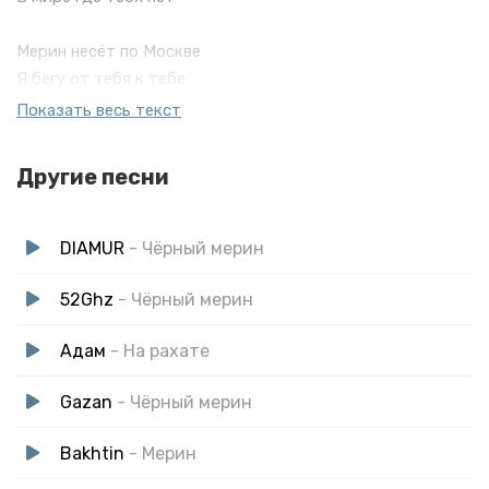
Мерин несёт по Москве
Я бегу от тебя к тебе
Ты же причина тысячепец
Показать весь текст
Но ты сердце была оберег
Другие песни
DIAMUR
- Чёрный мерин
52Ghz
- Чёрный мерин
Адам
- На рахате
Gazan
- Чёрный мерин
Bakhtin
- Мерин