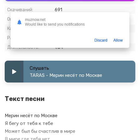
Скачиваний:
691
Опубликовано:
23 март 2024
muznow.net
Would like to send you notifications
Качество:
320 kbps, Stereo
Размер:
4.37 МБ
Discard
Allow
Длительность:
1:54
Слушать
TARAS - Мерин несёт по Москве
Текст песни
Мерин несёт по Москве
Я бегу от тебя к тебе
Может был бы счастлив в мире
В мире где тебя нет