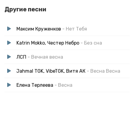
Другие песни
Максим Круженков
- Нет Тебя
Katrin Mokko, Честер Небро
- Без сна
ЛСП
- Вечная весна
Jahmal TGK, VibeTGK, Витя АК
- Весна Весна
Елена Терлеева
- Весна