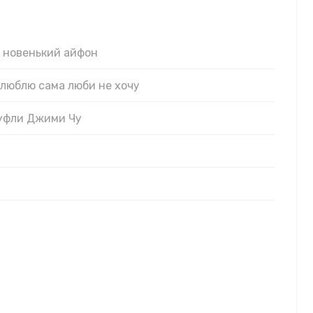
чу новенький айфон
 люблю сама люби не хочу
туфли Джими Чу