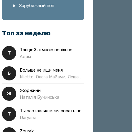
Зарубежный поп
Топ за неделю
Танцюй зі мною повільно
Т
Адам
Больше не ищи меня
Б
Niletto, Олега Майами, Леша Свик
Жоржини
Ж
Наталія Бучинська
Ты заставлял меня сосать полная
Т
Daryana
Zhurek