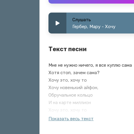
Слушать
Гербер, Мару - Хочу
Текст песни
Мне не нужно ничего, я все куплю сама
Хотя стоп, зачем сама?
Хочу это, хочу то
Хочу новенький айфон,
Обручальное кольцо
И на карте миллион
Хочу это, хочу то
Хочу новенький айфон,
Показать весь текст
Обручальное кольцо
И на карте миллион