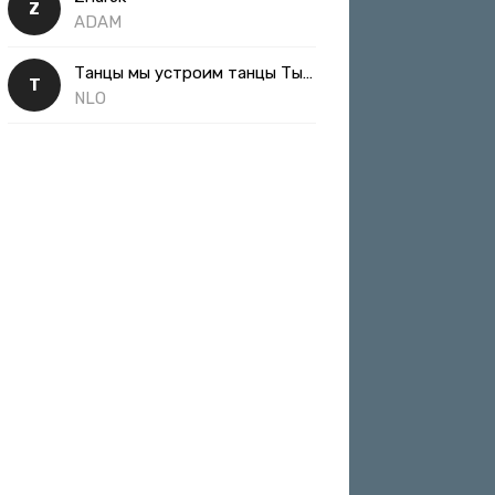
Z
ADAM
Танцы мы устроим танцы Ты такая классная
Т
NLO