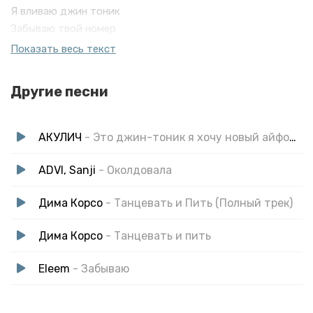
Я вливаю джин тоник
Забываю твой номер
Ведь мой план на сегодня
Показать весь текст
Танцевать на бетоне
Я вливаю джин тоник
Другие песни
Забываю твой номер
Ведь мой план на сегодня
Танцевать на бетоне
АКУЛИЧ
- Это джин-тоник я хочу новый айфончик
ADVI, Sanji
- Околдовала
Дима Корсо
- Танцевать и Пить (Полный трек)
Дима Корсо
- Танцевать и пить
Eleem
- Забываю