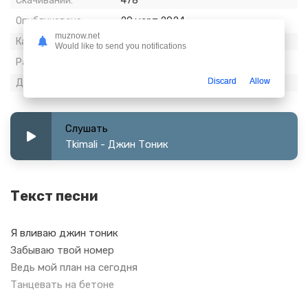
Скачиваний:
478
Опубликовано:
20 март 2024
muznow.net
Качество:
128 kbps, Stereo
Would like to send you notifications
Размер:
1.47 МБ
Discard
Allow
Длительность:
1:34
Слушать
Tkimali - Джин Тоник
Текст песни
Я вливаю джин тоник
Забываю твой номер
Ведь мой план на сегодня
Танцевать на бетоне