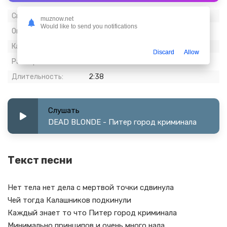
Скачиваний:
485
muznow.net
Would like to send you notifications
Опубликовано:
28 март 2024
Качество:
320 kbps, Stereo
Discard
Allow
Размер:
6.12 МБ
Длительность:
2:38
Слушать
DEAD BLONDE - Питер город криминала
Текст песни
Нет тела нет дела с мертвой точки сдвинула
Чей тогда Калашников подкинули
Каждый знает то что Питер город криминала
Минимально принципов и очень много нала