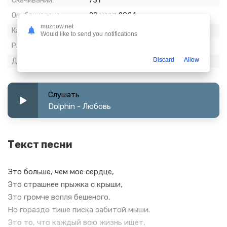
Скачиваний:
731
Опубликовано:
20 март 2024
muznow.net
Качество:
320 kbps, Stereo
Would like to send you notifications
Размер:
9.93 МБ
Discard
Allow
Длительность:
4:19
Слушать
Dolphin - Любовь
Текст песни
Это больше, чем мое сердце,
Это страшнее прыжка с крыши,
Это громче вопля бешеного,
Но гораздо тише писка забитой мыши.
Это то, что каждый всю жизнь ищет,