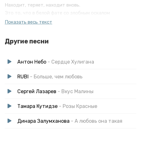
Находит, теряет, находит вновь.
Это то, что в белой фате со злобным оскалом
По следу рыщет. Я говорю тебе про любовь.
Показать весь текст
Она сама по себе невесома
Другие песни
Антон Небо
- Сердце Хулигана
RUBI
- Больше, чем любовь
Сергей Лазарев
- Вкус Малины
Тамара Кутидзе
- Розы Красные
Динара Залумханова
- А любовь она такая