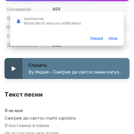
Скачиваний:
499
Опубликовано:
18 март 2024
muznow.net
Would like to send you notifications
Качество:
320 kbps, Stereo
Размер:
1.35 МБ
Discard
Allow
Длительность:
0:35
Слушать
By Индия - Сангрия ди сантос мами капуэйро
Текст песни
Я не моя
Сангрия ди сантос mami capoeira
Я постоянно в плюсе
Не потратишь мое время