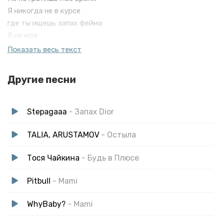
Я никогда не в курсе
где ты ищешь запах фейма
Я не моя
Сангрия ди сантос mami capoeira
Показать весь текст
Я постоянно в плюсе
Не потратишь мое время
Другие песни
Я никогда не в курсе
где ты ищешь запах фейма
Stepagaaa
- Запах Dior
TALIA, ARUSTAMOV
- Остыла
Тося Чайкина
- Будь в Плюсе
Pitbull
- Mami
WhyBaby?
- Mami