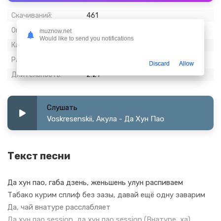
Скачиваний:
461
Опубликовано:
17 март 2024
muznow.net
Would like to send you notifications
Качество:
320 kbps, Stereo
Размер:
5.4 МБ
Discard
Allow
Длительность:
2:21
Слушать
Voskresenskii, Акула - Да Хун Пао
Текст песни
Да хун пао, габа дзень, женьшень улун распиваем
Табако курим сплиф без зазы, давай ещё одну заварим
Да, чай внатуре расслабляет
Да хун пао session, да хун пао session (Внатуре, ха)