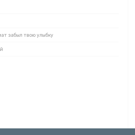
омат забыл твою улыбку
ой