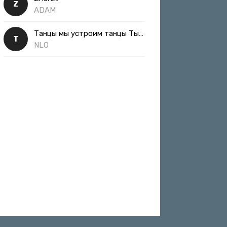
Z
ADAM
Танцы мы устроим танцы Ты такая классная
Т
NLO