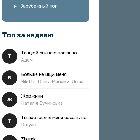
Зарубежный поп
Топ за неделю
Танцюй зі мною повільно
Т
Адам
Больше не ищи меня
Б
Niletto, Олега Майами, Леша Свик
Жоржини
Ж
Наталія Бучинська
Ты заставлял меня сосать полная
Т
Daryana
Zhurek