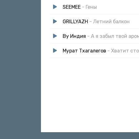
SEEMEE
- Гены
GRILLYAZH
- Летний балкон
By Индия
- А я забыл твой ар
Мурат Тхагалегов
- Хватит ст