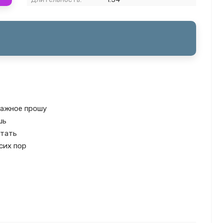
важное прошу
шь
стать
сих пор