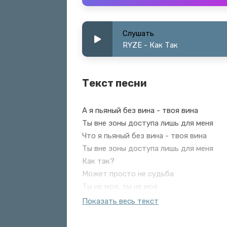
Слушать
RYZE - Как Так
Текст песни
А я пьяный без вина - твоя вина
Ты вне зоны доступа лишь для меня
Что я пьяный без вина - твоя вина
Ты вне зоны доступа лишь для меня
Как так?
Может просто не судьба
Ты не моя, ты не моя
А я пьяный без вина - твоя вина
Показать весь текст
Ты вне зоны доступа лишь для меня
Как так?