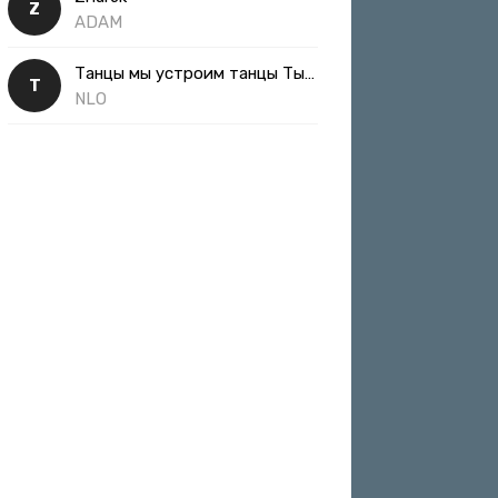
Z
ADAM
Танцы мы устроим танцы Ты такая классная
Т
NLO