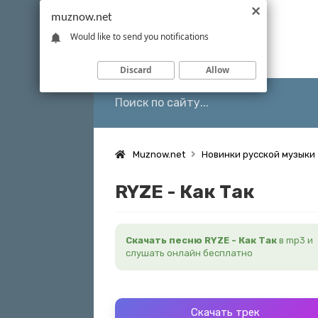
muznow.net
Would like to send you notifications
Discard
Allow
Muznow.net
Новинки русской музыки
RYZE - Как Так
Скачать песню RYZE - Как Так
в mp3 и
слушать онлайн бесплатно
Скачать трек