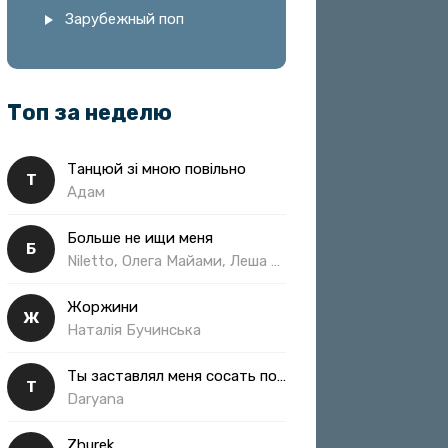
Зарубежный поп
Топ за неделю
Танцюй зі мною повільно
Т
Адам
Больше не ищи меня
Б
Niletto, Олега Майами, Леша Свик
Жоржини
Ж
Наталія Бучинська
Ты заставлял меня сосать полная
Т
Daryana
Zhurek