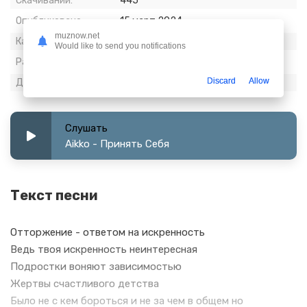
Скачиваний:
445
Опубликовано:
15 март 2024
muznow.net
Качество:
320 kbps, Stereo
Would like to send you notifications
Размер:
7.99 МБ
Discard
Allow
Длительность:
3:27
Слушать
Aikko - Принять Себя
Текст песни
Отторжение - ответом на искренность
Ведь твоя искренность неинтересная
Подростки воняют зависимостью
Жертвы счастливого детства
Было не с кем бороться и не за чем в общем но