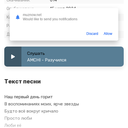
Скачиваний:
614
Опубликовано:
15 март 2024
muznow.net
Качество:
320 kbps, Stereo
Would like to send you notifications
Размер:
5.74 МБ
Discard
Allow
Длительность:
2:28
Слушать
AMCHI - Разучился
Текст песни
Наш первый день горит
В воспоминаниях моих, ярче звезды
Будто всё вокруг кричало
Просто люби
Люби её