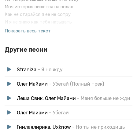
Моя история пишется на полах
Как не старайся я ее не сотру
И я не знаю как тебя называть
Но ты приходишь когда я не зову
Показать весь текст
Моя история пишется на полах
Как не старайся я ее не сотру
Другие песни
И я не знаю как тебя называть
Но ты приходишь когда я не зову
Straniza
- Я не жду
Олег Майами
- Убегай (Полный трек)
Леша Свик, Олег Майами
- Меня больше не жди
Олег Майами
- Убегай
Гнилаялирика, Uxknow
- Но ты не приходишь