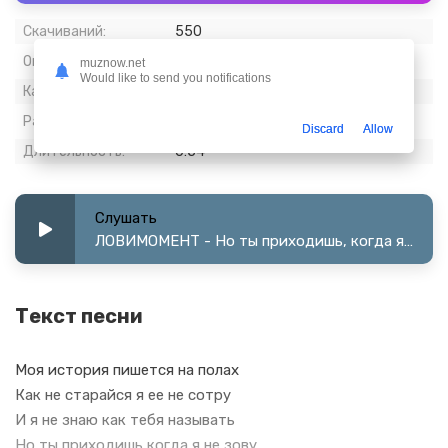
Скачиваний:
550
Опубликовано:
14 март 2024
muznow.net
Would like to send you notifications
Качество:
320 kbps, Stereo
Размер:
2.09 МБ
Discard
Allow
Длительность:
0:54
Слушать
ЛОВИМОМЕНТ - Но ты приходишь, когда я не зов
Текст песни
Моя история пишется на полах
Как не старайся я ее не сотру
И я не знаю как тебя называть
Но ты приходишь когда я не зову