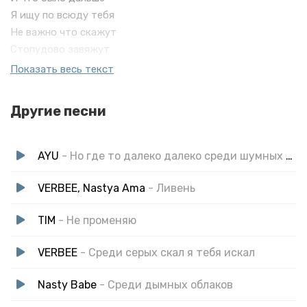
Я ищу по всюду тебя
Не важно что скажут
Стопудово завяжут
Мы после сотни затяжек
Показать весь текст
Среди серых облаков
И много этажек
Другие песни
Не знаю что будет вчера
AYU
- Но где то далеко далеко среди шумных серых городов
VERBEE, Nastya Ama
- Ливень
TIM
- Не променяю
VERBEE
- Среди серых скал я тебя искал
Nasty Babe
- Среди дымных облаков