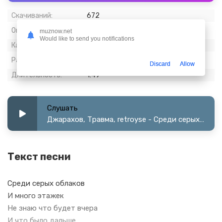
Скачиваний:
672
Опубликовано:
18 март 2024
muznow.net
Would like to send you notifications
Качество:
128 kbps, Stereo
Размер:
1.71 МБ
Discard
Allow
Длительность:
1:49
Слушать
Джарахов, Травма, retroyse - Среди серых облаков
Текст песни
Среди серых облаков
И много этажек
Не знаю что будет вчера
И что было дальше