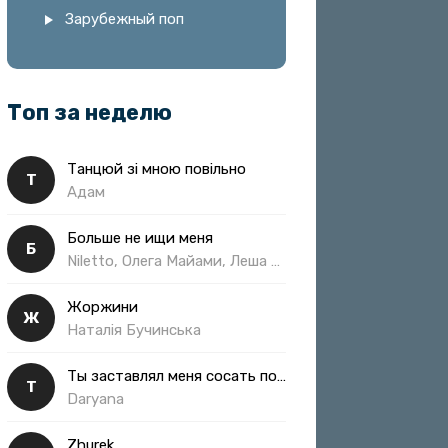
Зарубежный поп
Топ за неделю
Танцюй зі мною повільно
Т
Адам
Больше не ищи меня
Б
Niletto, Олега Майами, Леша Свик
Жоржини
Ж
Наталія Бучинська
Ты заставлял меня сосать полная
Т
Daryana
Zhurek