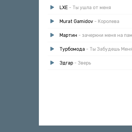
LXE
- Ты ушла от меня
Murat Gamidov
- Королева
Мартин
- зачеркни меня на па
Турбомода
- Ты Забудешь Мен
Эдгар
- Зверь