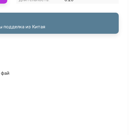
ты подделка из Китая
й фай