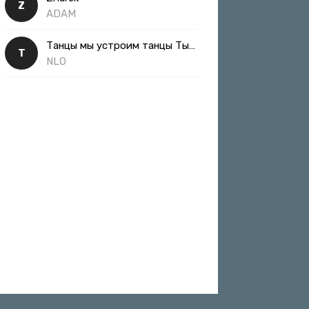
Z
ADAM
Танцы мы устроим танцы Ты такая классная
Т
NLO