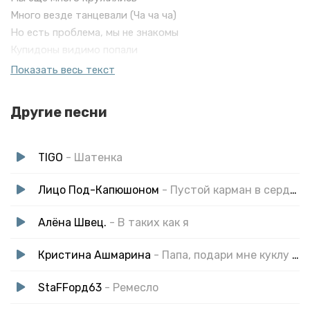
Много везде танцевали (Ча ча ча)
Но есть проблема, мы не знакомы
Купидоны видимо попали
Показать весь текст
Стоит шатенка
воу воу воу
Другие песни
Лучик солнце в лицо
Город холоден
но с ней ему будет теплей.
TIGO
- Шатенка
Лицо Под-Капюшоном
- Пустой карман в сердце ты
Алёна Швец.
- В таких как я
Кристина Ашмарина
- Папа, подари мне куклу (Кавер)
StaFFорд63
- Ремесло