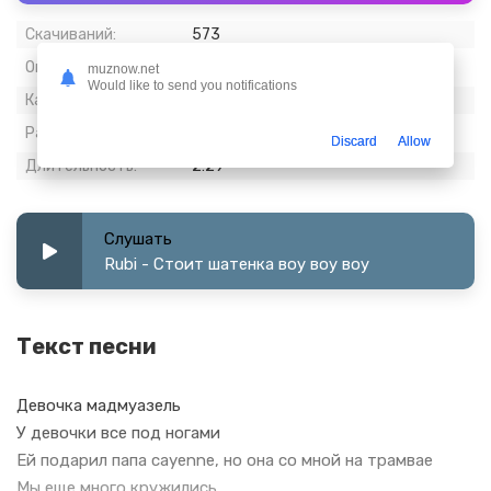
Скачиваний:
573
Опубликовано:
13 март 2024
muznow.net
Would like to send you notifications
Качество:
320 kbps, Stereo
Размер:
5.71 МБ
Discard
Allow
Длительность:
2:29
Слушать
Rubi - Стоит шатенка воу воу воу
Текст песни
Девочка мадмуазель
У девочки все под ногами
Ей подарил папа cayenne, но она со мной на трамвае
Мы еще много кружились