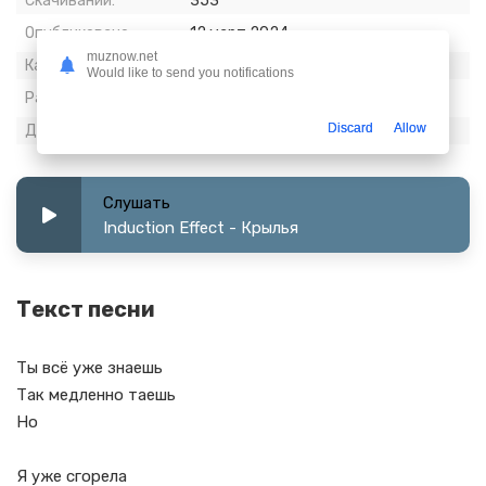
Скачиваний:
353
Опубликовано:
12 март 2024
muznow.net
Качество:
320 kbps, Stereo
Would like to send you notifications
Размер:
6.99 МБ
Discard
Allow
Длительность:
3:03
Слушать
Induction Effect - Крылья
Текст песни
Ты всё уже знаешь
Так медленно таешь
Но
Я уже сгорела