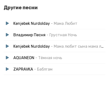
Другие песни
Kenjebek Nurdolday
- Мама Любит
Владимир Песня
- Грустная Ночь
Kenjebek Nurdolday
- Мама любит сына мама любит дочь
AQUANEON
- Тёмная ночь
ZAPRAVKA
- Баблгам