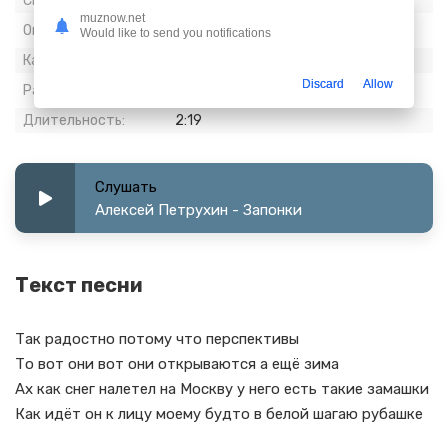
Скачиваний:
371
muznow.net
Опубликовано:
10 март 2024
Would like to send you notifications
Качество:
320 kbps, Stereo
Discard
Allow
Размер:
5.32 МБ
Длительность:
2:19
Слушать
Алексей Петрухин - Запонки
Текст песни
Так радостно потому что перспективы
То вот они вот они открываются а ещё зима
Ах как снег налетел на Москву у него есть такие замашки
Как идёт он к лицу моему будто в белой шагаю рубашке