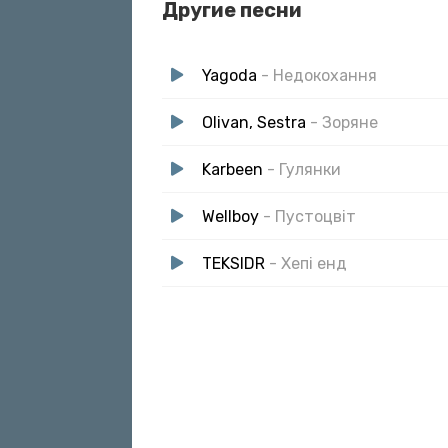
Другие песни
Казав любов
І сам був мелодійніше нот
Yagoda
- Недокохання
Olivan, Sestra
- Зоряне
Karbeen
- Гулянки
Wellboy
- Пустоцвіт
TEKSIDR
- Хепі енд