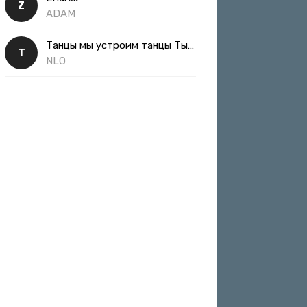
Z
ADAM
Танцы мы устроим танцы Ты такая классная
Т
NLO