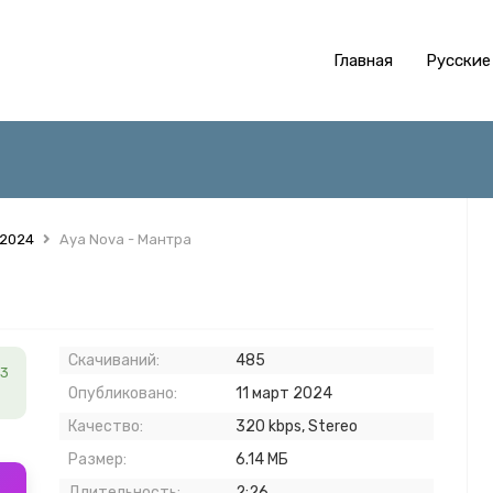
Главная
Русские
 2024
Aya Nova - Мантра
Скачиваний:
485
3
Опубликовано:
11 март 2024
Качество:
320 kbps, Stereo
Размер:
6.14 МБ
Длительность:
2:26