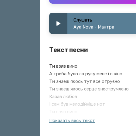
Слушать
Aya Nova - Мантра
Текст песни
Ти взяв вино
А треба було за руку мене і в кіно
Ти знаеш якось тут все отруєно
Ти знаеш якось серце знеструмлено
Казав любов
І сам був мелодійніше нот
Ти взяв вино
А треба було за руку мене і в кіно
Показать весь текст
Ти знаеш якось тут все отруєно
Ти знаеш якось серце знеструмлено