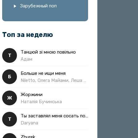
Зарубежный поп
Топ за неделю
Танцюй зі мною повільно
Т
Адам
Больше не ищи меня
Б
Niletto, Олега Майами, Леша Свик
Жоржини
Ж
Наталія Бучинська
Ты заставлял меня сосать полная
Т
Daryana
Zhurek