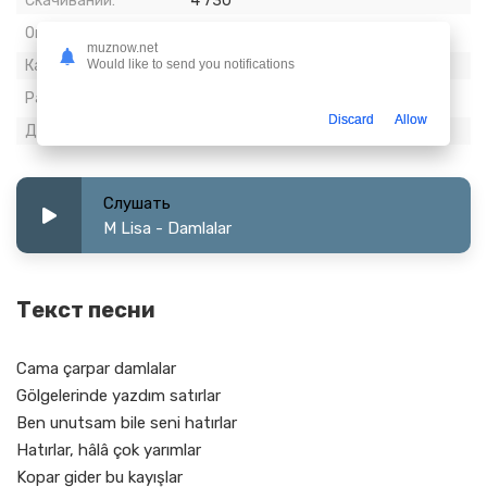
Скачиваний:
4 730
Опубликовано:
09 март 2024
muznow.net
Would like to send you notifications
Качество:
320 kbps, Stereo
Размер:
6.82 МБ
Discard
Allow
Длительность:
2:58
Слушать
M Lisa - Damlalar
Текст песни
Cama çarpar damlalar
Gölgelerinde yazdım satırlar
Ben unutsam bile seni hatırlar
Hatırlar, hâlâ çok yarımlar
Kopar gider bu kayışlar