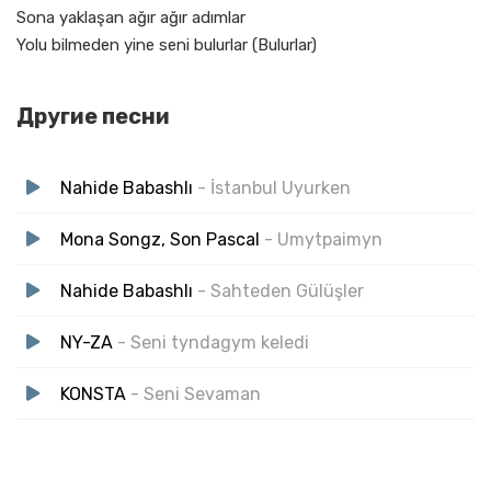
Sona yaklaşan ağır ağır adımlar
Yolu bilmeden yine seni bulurlar (Bulurlar)
Другие песни
Nahide Babashlı
- İstanbul Uyurken
Mona Songz, Son Pascal
- Umytpaimyn
Nahide Babashlı
- Sahteden Gülüşler
NY-ZA
- Seni tyndagym keledi
KONSTA
- Seni Sevaman