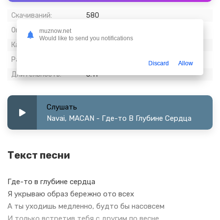
Скачиваний:
580
Опубликовано:
08 март 2024
muznow.net
Would like to send you notifications
Качество:
320 kbps, Stereo
Размер:
7.38 МБ
Discard
Allow
Длительность:
3:11
Слушать
Navai, MACAN - Где-то В Глубине Сердца
Текст песни
Где-то в глубине сердца
Я укрываю образ бережно ото всех
А ты уходишь медленно, будто бы насовсем
И только встретив тебя с другим по весне