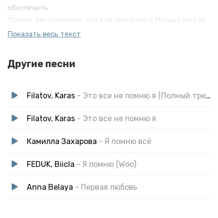
обеспечить
Помню, как говорила: что я не серьёзен и Музыка моя не
вечна.
Показать весь текст
Теперь послушай
Твою каждую ложь я помню
Другие песни
Filatov, Karas
- Это все не помню я (Полный трек)
Filatov, Karas
- Это все не помню я
Камилла Захарова
- Я помню всё
FEDUK, Biicla
- Я помню (Woo)
Anna Belaya
- Первая любовь