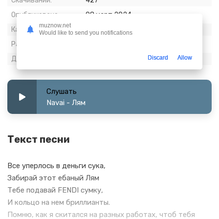
Скачиваний:
427
Опубликовано:
08 март 2024
muznow.net
Качество:
320 kbps, Stereo
Would like to send you notifications
Размер:
6.7 МБ
Discard
Allow
Длительность:
2:53
Слушать
Navai - Лям
Текст песни
Все уперлось в деньги сука,
Забирай этот ебаный Лям
Тебе подавай FENDI сумку,
И кольцо на нем бриллианты.
Помню, как я скитался на разных работах, чтоб тебя