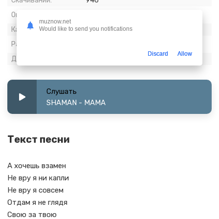
Скачиваний:
946
Опубликовано:
08 март 2024
muznow.net
Would like to send you notifications
Качество:
320 kbps, Stereo
Размер:
6.51 МБ
Discard
Allow
Длительность:
2:50
Слушать
SHAMAN - МАМА
Текст песни
А хочешь взамен
Не вру я ни капли
Не вру я совсем
Отдам я не глядя
Свою за твою