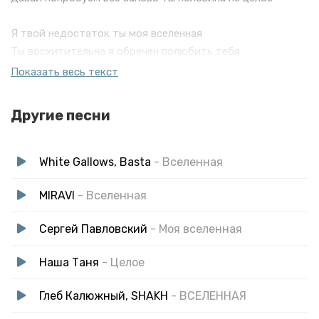
Я твой недостаток ты моя вселенная
Ты восхитительна я обречен полюбить тебя
Если бы ты была музыкой я бы ставил на репит тебя
Показать весь текст
Давай попробуем всё заново ты половина не целое
Другие песни
White Gallows, Basta
- Вселенная
MIRAVI
- Вселенная
Сергей Павловский
- Моя вселенная
Наша Таня
- Целое
Глеб Калюжный, SHAKH
- ВСЕЛЕННАЯ