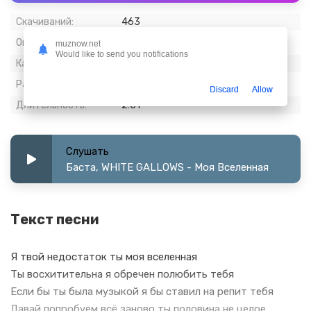
Скачиваний:
463
Опубликовано:
08 март 2024
muznow.net
Would like to send you notifications
Качество:
320 kbps, Stereo
Размер:
6.57 МБ
Discard
Allow
Длительность:
2:51
Слушать
Баста, WHITE GALLOWS - Моя Вселенная
Текст песни
Я твой недостаток ты моя вселенная
Ты восхитительна я обречен полюбить тебя
Если бы ты была музыкой я бы ставил на репит тебя
Давай попробуем всё заново ты половина не целое