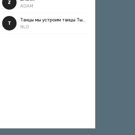
Z
ADAM
Танцы мы устроим танцы Ты такая классная
Т
NLO