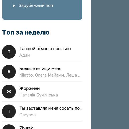
Зарубежный поп
Топ за неделю
Танцюй зі мною повільно
Т
Адам
Больше не ищи меня
Б
Niletto, Олега Майами, Леша Свик
Жоржини
Ж
Наталія Бучинська
Ты заставлял меня сосать полная
Т
Daryana
Zhurek