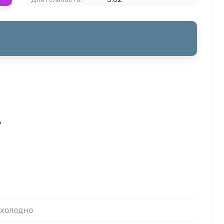
ь
 холодно