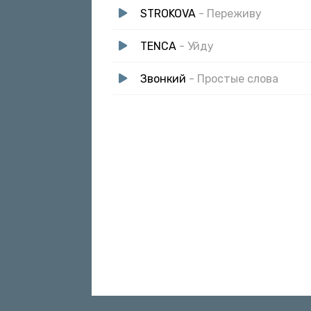
STROKOVA
- Переживу
TENCA
- Уйду
Звонкий
- Простые слова