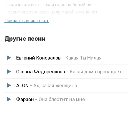
Такая какая есть такая одна на белый свет
Нравится сразу всем цели такой у меня нет
Милая моя ну как же ты долго шла
Показать весь текст
К тому чтобы любить себя
Другие песни
Евгений Коновалов
- Какая Ты Милая
Оксана Федоренкова
- Какая дама пропадает
ALON
- Ах, какая женщина
Фараон
- Она блестит на мне