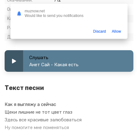
Скачиваний:
712
Опубликовано:
29 март 2024
muznow.net
Would like to send you notifications
Качество:
320 kbps, Stereo
Размер:
5.75 МБ
Discard
Allow
Длительность:
2:30
Слушать
Анет Сай - Какая есть
Текст песни
Как я выгляжу а сейчас
Щеки лишние не тот цвет глаз
Здесь все красивые залюбоваться
Ну помогите мне поменяться