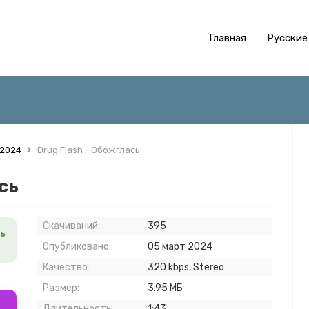
Главная
Русские
 2024
Drug Flash - Обожглась
сь
Скачиваний:
395
сь
Опубликовано:
05 март 2024
Качество:
320 kbps, Stereo
Размер:
3.95 МБ
Длительность:
1:43