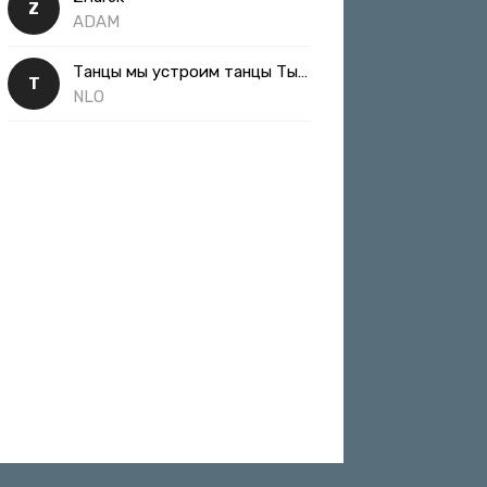
Z
ADAM
Танцы мы устроим танцы Ты такая классная
Т
NLO