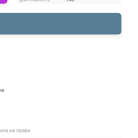
ке
была не права