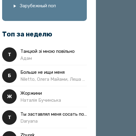
Зарубежный поп
Топ за неделю
Танцюй зі мною повільно
Т
Адам
Больше не ищи меня
Б
Niletto, Олега Майами, Леша Свик
Жоржини
Ж
Наталія Бучинська
Ты заставлял меня сосать полная
Т
Daryana
Zhurek