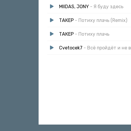
MIIDAS, JONY
- Я буду здесь
ТАКЕР
- Потиху плачь (Remix)
ТАКЕР
- Потиху плачь
Cvetocek7
- Всё пройдёт и не 