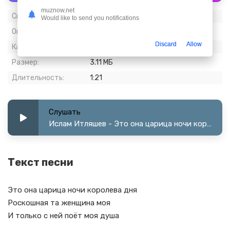
muznow.net
Скачиваний:
1 428
Would like to send you notifications
Опубликовано:
03 март 2024
Discard
Allow
Качество:
320 kbps, Stereo
Размер:
3.11 МБ
Длительность:
1:21
Слушать
Ислам Итляшев - Это она царица ночи королева дня
Текст песни
Это она царица ночи королева дня
Роскошная та женщина моя
И только с ней поёт моя душа