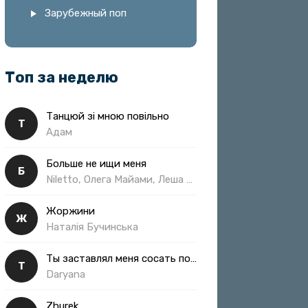
Зарубежный поп
Топ за неделю
Танцюй зі мною повільно
Т
Адам
Больше не ищи меня
Б
Niletto, Олега Майами, Леша Свик
Жоржини
Ж
Наталія Бучинська
Ты заставлял меня сосать полная
Т
Daryana
Zhurek