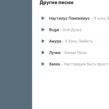
Другие песни
Оно не настолько вечно
Я хочу быть настоящим
Я люблю людей а не вещи
Наутилус Помпилиус
- Я хочу 
Я хочу жить в настоящем
Buga
- Алё Душа
Амура
- Я Хочу Любить
Лучик
- Белые Ночи
Xassa
- Настоящим быть прост