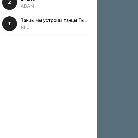
Z
ADAM
Танцы мы устроим танцы Ты такая классная
Т
NLO