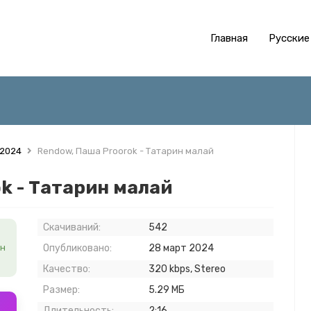
Главная
Русские
 2024
Rendow, Паша Proorok - Татарин малай
k - Татарин малай
Скачиваний:
542
йн
Опубликовано:
28 март 2024
Качество:
320 kbps, Stereo
Размер:
5.29 МБ
Длительность:
2:16