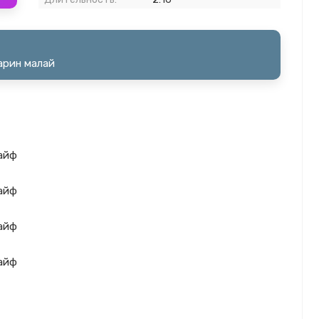
арин малай
кайф
кайф
кайф
кайф