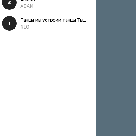
Z
ADAM
Танцы мы устроим танцы Ты такая классная
Т
NLO