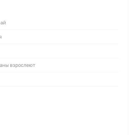
лай
я
цаны взрослеют