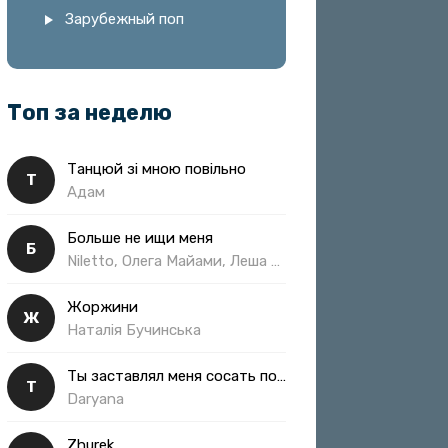
Зарубежный поп
Топ за неделю
Танцюй зі мною повільно
Т
Адам
Больше не ищи меня
Б
Niletto, Олега Майами, Леша Свик
Жоржини
Ж
Наталія Бучинська
Ты заставлял меня сосать полная
Т
Daryana
Zhurek