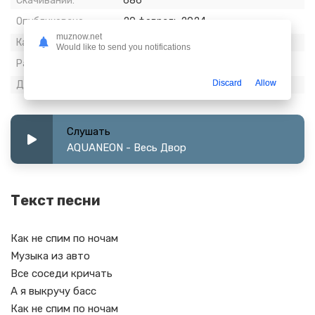
Скачиваний:
686
Опубликовано:
20 февраль 2024
muznow.net
Качество:
320 kbps, Stereo
Would like to send you notifications
Размер:
4.99 МБ
Discard
Allow
Длительность:
2:07
Слушать
AQUANEON - Весь Двор
Текст песни
Как не спим по ночам
Музыка из авто
Все соседи кричать
А я выкручу басс
Как не спим по ночам